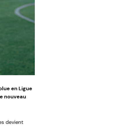
olue en Ligue
me nouveau
es devient