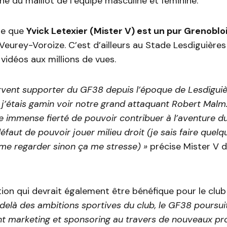
 du maillot de l’équipe masculine et féminine.
lle que
Yvick Letexier (Mister V) est un pur Grenoblo
Veurey-Voroize. C’est d’ailleurs au Stade Lesdiguières q
vidéos aux millions de vues.
ervent supporter du GF38 depuis l’époque de Lesdigui
j’étais gamin voir notre grand attaquant Robert Malm.
e immense fierté de pouvoir contribuer à l’aventure d
éfaut de pouvoir jouer milieu droit (je sais faire quelq
 me regarder sinon ça me stresse) »
précise Mister V 
ion qui devrait également être bénéfique pour le clu
delà des ambitions sportives du club, le GF38 poursui
 marketing et sponsoring au travers de nouveaux pro