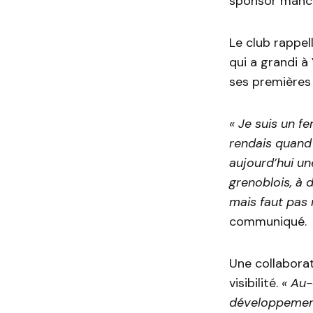
sponsor manche
Le club rappe
qui a grandi à 
ses premières 
« Je suis un f
rendais quand 
aujourd’hui un
grenoblois, à d
mais faut pas
communiqué.
Une collaborat
visibilité.
« Au-
développement