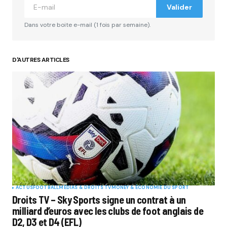
Valider
Dans votre boite e-mail (1 fois par semaine).
D'AUTRES ARTICLES
ACTUS
FOOTBALL
MÉDIAS & DROITS TV
MONEY & ÉCONOMIE DU SPORT
Droits TV – Sky Sports signe un contrat à un
milliard d’euros avec les clubs de foot anglais de
D2, D3 et D4 (EFL)