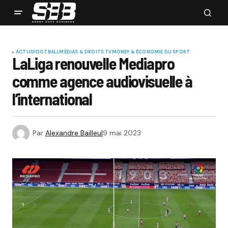
ACTUS
FOOTBALL
MÉDIAS & DROITS TV
MONEY & ÉCONOMIE DU SPORT
LaLiga renouvelle Mediapro
comme agence audiovisuelle à
l’international
Par
Alexandre Bailleul
9 mai 2023