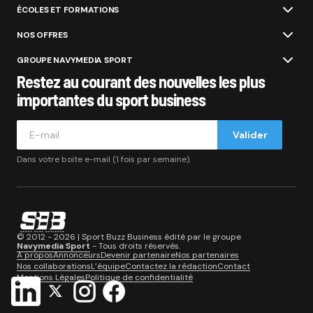
ÉCOLES ET FORMATIONS
NOS OFFRES
GROUPE NAVYMEDIA SPORT
Restez au courant des nouvelles les plus
importantes du sport business
Valider
Dans votre boite e-mail (1 fois par semaine).
© 2012 - 2026 | Sport Buzz Business édité par le groupe
Navymedia Sport
- Tous droits réservés.
A propos
Annonceurs
Devenir partenaire
Nos partenaires
Nos collaborations
L’équipe
Contactez la rédaction
Contact
Mentions Légales
Politique de confidentialité