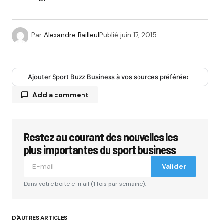
Par
Alexandre Bailleul
Publié
juin 17, 2015
Ajouter Sport Buzz Business à vos sources préférées
Add a comment
Restez au courant des nouvelles les
Votre adresse e-mail ne sera pas publiée.
Les
champs obligatoires sont indiqués avec
*
plus importantes du sport business
Valider
Comment
*
Dans votre boite e-mail (1 fois par semaine).
D'AUTRES ARTICLES