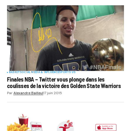
Your Name
*
Your E-mail
*
Submit Comment
BASKET
SOCIAL MÉDIA & INFLUENCE
SPORTS US
Finales NBA – Twitter vous plonge dans les
coulisses de la victoire des Golden State Warriors
Par
Alexandre Bailleul
17 juin 2015