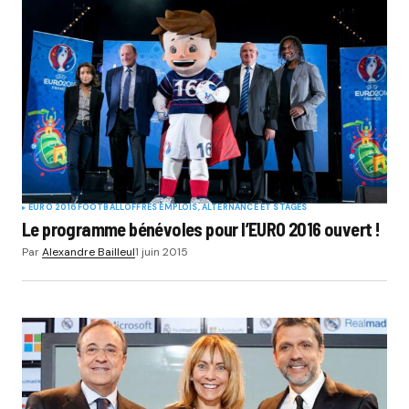
Your Name
*
Your E-mail
*
Submit Comment
EURO 2016
FOOTBALL
OFFRES EMPLOIS, ALTERNANCE ET STAGES
Le programme bénévoles pour l’EURO 2016 ouvert !
Par
Alexandre Bailleul
1 juin 2015