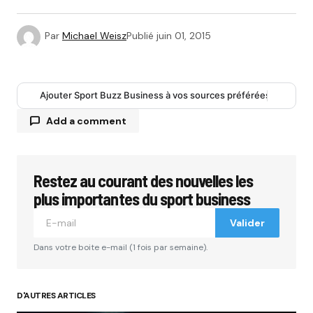
Par
Michael Weisz
Publié
juin 01, 2015
Ajouter Sport Buzz Business à vos sources préférées
Add a comment
Restez au courant des nouvelles les
Votre adresse e-mail ne sera pas publiée.
Les
champs obligatoires sont indiqués avec
*
plus importantes du sport business
Valider
Comment
*
Dans votre boite e-mail (1 fois par semaine).
D'AUTRES ARTICLES