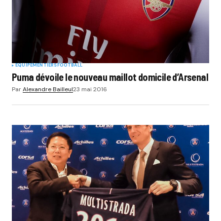
EQUIPEMENTIERS
FOOTBALL
Puma dévoile le nouveau maillot domicile d’Arsenal
Par
Alexandre Bailleul
23 mai 2016