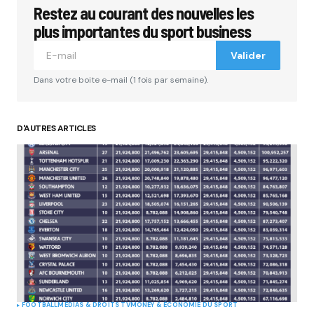
Restez au courant des nouvelles les
Votre adresse e-mail ne sera pas publiée.
Les
champs obligatoires sont indiqués avec
*
plus importantes du sport business
Valider
Comment
*
Dans votre boite e-mail (1 fois par semaine).
D'AUTRES ARTICLES
Your Name
*
Your E-mail
*
Submit Comment
FOOTBALL
MÉDIAS & DROITS TV
MONEY & ÉCONOMIE DU SPORT