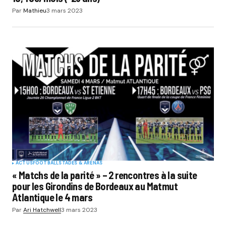
Par
Mathieu
3 mars 2023
ACTUS
FOOTBALL
STADES & ARENAS
« Matchs de la parité » – 2 rencontres à la suite
pour les Girondins de Bordeaux au Matmut
Atlantique le 4 mars
Par
Ari Hatchwell
3 mars 2023