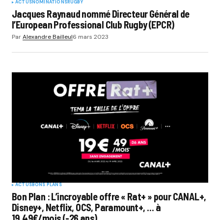
ACTUS
NOMINATIONS
RUGBY
Jacques Raynaud nommé Directeur Général de
l’European Professional Club Rugby (EPCR)
Par
Alexandre Bailleul
6 mars 2023
ACTUS
BONS PLANS
Bon Plan : L’incroyable offre « Rat+ » pour CANAL+,
Disney+, Netflix, OCS, Paramount+, … à
19,49€/mois (-26 ans)