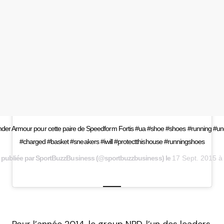
der Armour pour cette paire de Speedform Fortis #ua #shoe #shoes #running #u
#charged #basket #sneakers #iwill #protectthishouse #runningshoes
 publiée par SportBuzzBusiness (@sportbuzzbusiness) le
17 Sept. 2015 
Pour l’année 2014, le group NPD, l’un des leaders