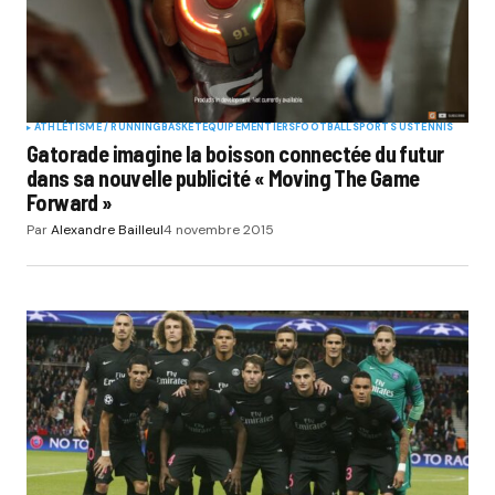
ATHLÉTISME / RUNNING
BASKET
EQUIPEMENTIERS
FOOTBALL
SPORTS US
TENNIS
Gatorade imagine la boisson connectée du futur
dans sa nouvelle publicité « Moving The Game
Forward »
Par
Alexandre Bailleul
4 novembre 2015