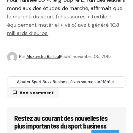
mondiaux des études de marché, affirmait que
le marché du sport (chaussures + textile +
équipement matériel + vélo) avait généré 10,8
milliards d’euros.
Par
Alexandre Bailleul
Publié
novembre 05, 2015
Ajouter Sport Buzz Business à vos sources préférées
Add a comment
Restez au courant des nouvelles les
Votre adresse e-mail ne sera pas publiée.
Les
champs obligatoires sont indiqués avec
*
plus importantes du sport business