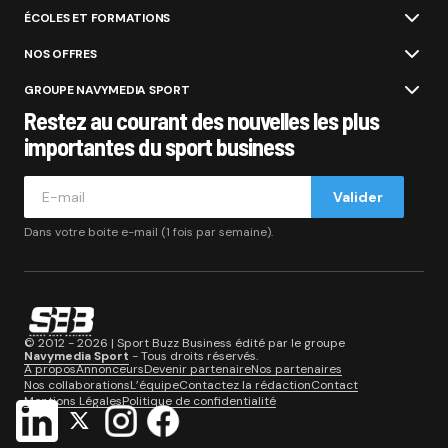
ÉCOLES ET FORMATIONS
NOS OFFRES
GROUPE NAVYMEDIA SPORT
Restez au courant des nouvelles les plus
importantes du sport business
Valider
Dans votre boite e-mail (1 fois par semaine).
© 2012 - 2026 | Sport Buzz Business édité par le groupe
Navymedia Sport
- Tous droits réservés.
A propos
Annonceurs
Devenir partenaire
Nos partenaires
Nos collaborations
L’équipe
Contactez la rédaction
Contact
Mentions Légales
Politique de confidentialité