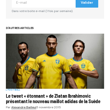
Valider
Comment
*
Dans votre boite e-mail (1 fois par semaine).
D'AUTRES ARTICLES
Your Name
*
Your E-mail
*
Submit Comment
FOOTBALL
Le tweet « étonnant » de Zlatan Ibrahimovic
présentant le nouveau maillot adidas de la Suède
Par
Alexandre Bailleul
5 novembre 2015