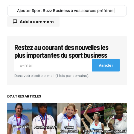
Ajouter Sport Buzz Business à vos sources préférées
Add a comment
Restez au courant des nouvelles les
Votre adresse e-mail ne sera pas publiée.
Les
champs obligatoires sont indiqués avec
*
plus importantes du sport business
Valider
Comment
*
Dans votre boite e-mail (1 fois par semaine).
D'AUTRES ARTICLES
Your Name
*
Your E-mail
*