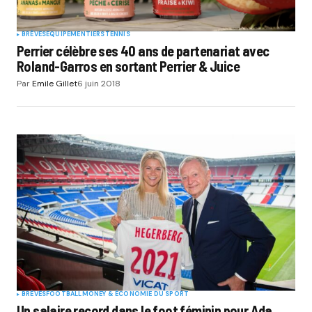
BRÈVES
EQUIPEMENTIERS
TENNIS
Perrier célèbre ses 40 ans de partenariat avec
Roland-Garros en sortant Perrier & Juice
Par
Emile Gillet
6 juin 2018
BRÈVES
FOOTBALL
MONEY & ÉCONOMIE DU SPORT
Un salaire record dans le foot féminin pour Ada