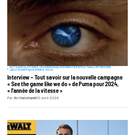
ACTUS
ATHLÉTISME / RUNNING
EQUIPEMENTIERS
FOOTBALL
INTERVIEW
JEUX OLYMPIQUES
PARIS 2024
Interview – Tout savoir sur la nouvelle campagne
« See the game like we do » de Puma pour 2024,
« l’année de la vitesse »
Par
Ari Hatchwell
10 avril 2024