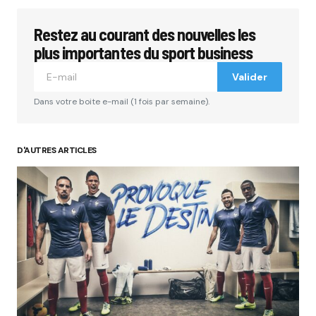
Restez au courant des nouvelles les
Votre adresse e-mail ne sera pas publiée.
Les
champs obligatoires sont indiqués avec
*
plus importantes du sport business
Valider
Comment
*
Dans votre boite e-mail (1 fois par semaine).
D'AUTRES ARTICLES
Your Name
*
Your E-mail
*
Submit Comment