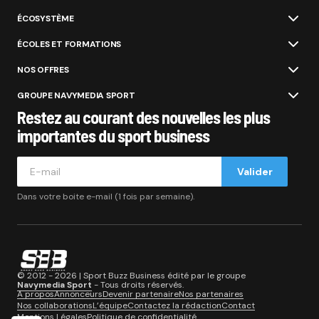
ÉCOSYSTÈME
ÉCOLES ET FORMATIONS
NOS OFFRES
GROUPE NAVYMEDIA SPORT
Restez au courant des nouvelles les plus
importantes du sport business
Valider
Dans votre boite e-mail (1 fois par semaine).
© 2012 - 2026 | Sport Buzz Business édité par le groupe
Navymedia Sport
- Tous droits réservés.
A propos
Annonceurs
Devenir partenaire
Nos partenaires
Nos collaborations
L’équipe
Contactez la rédaction
Contact
Mentions Légales
Politique de confidentialité