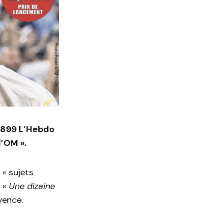
 1899 L’Hebdo
l’OM ».
 « sujets
. «
Une dizaine
vence.