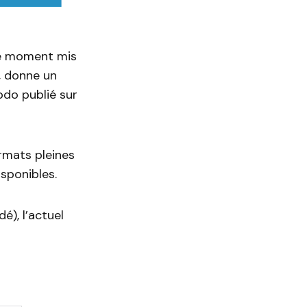
 le moment mis
, donne un
bdo publié sur
rmats pleines
sponibles.
), l’actuel