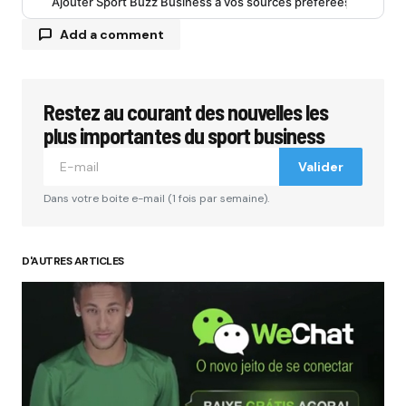
Ajouter Sport Buzz Business à vos sources préférées
Add a comment
Restez au courant des nouvelles les
Votre adresse e-mail ne sera pas publiée.
Les
champs obligatoires sont indiqués avec
*
plus importantes du sport business
Valider
Comment
*
Dans votre boite e-mail (1 fois par semaine).
D'AUTRES ARTICLES
Your Name
*
Your E-mail
*