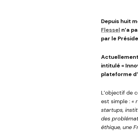
Depuis huit m
Flessel
n’a pa
par le Présid
Actuellement,
intitulé « In
plateforme d’
L’objectif de 
est simple :
« 
startups, inst
des problémat
éthique, une F