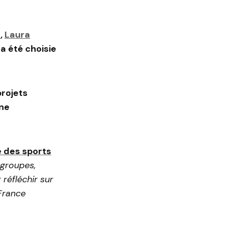
n
,
Laura
a été choisie
projets
une
e des sports
 groupes,
 réfléchir sur
France