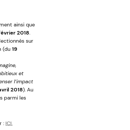
ement ainsi que
 février 2018
.
lectionnés sur
on (du
19
magine,
bitieux et
enser l’impact
avril 2018
). Au
s parmi les
r :
ICI.