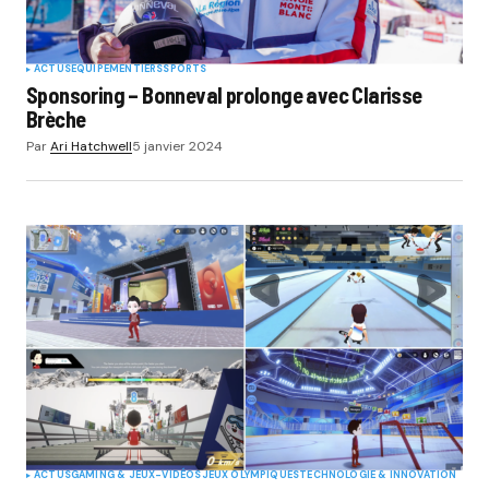
ACTUS
EQUIPEMENTIERS
SPORTS
Sponsoring – Bonneval prolonge avec Clarisse
Brèche
Par
Ari Hatchwell
5 janvier 2024
ACTUS
GAMING & JEUX-VIDÉOS
JEUX OLYMPIQUES
TECHNOLOGIE & INNOVATION