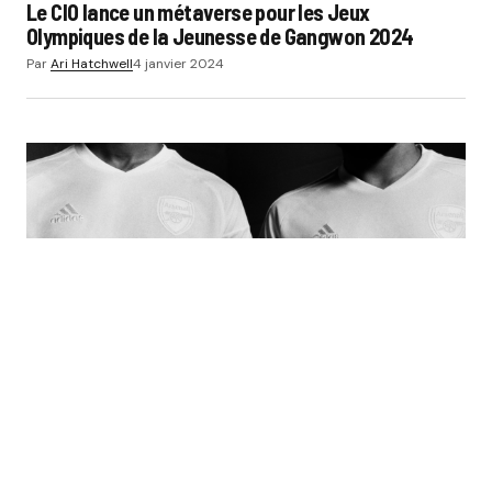
Le CIO lance un métaverse pour les Jeux
Olympiques de la Jeunesse de Gangwon 2024
Par
Ari Hatchwell
4 janvier 2024
ACTUS
EQUIPEMENTIERS
FOOTBALL
Arsenal va rejouer avec un maillot blanc à
l’occasion la campagne « No More Red »
Par
Ari Hatchwell
4 janvier 2024