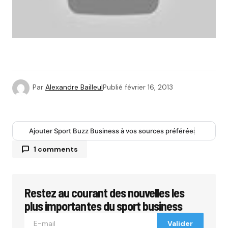
Par
Alexandre Bailleul
Publié
février 16, 2013
Ajouter Sport Buzz Business à vos sources préférées
1 comments
Restez au courant des nouvelles les
Votre adresse e-mail ne sera pas publiée.
Les
champs obligatoires sont indiqués avec
*
plus importantes du sport business
Valider