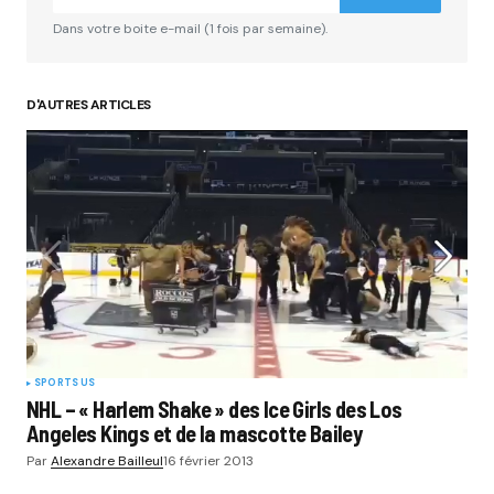
Comment
*
Dans votre boite e-mail (1 fois par semaine).
D'AUTRES ARTICLES
Your Name
*
Your E-mail
*
Submit Comment
SPORTS US
NHL – « Harlem Shake » des Ice Girls des Los
Angeles Kings et de la mascotte Bailey
Par
Alexandre Bailleul
16 février 2013