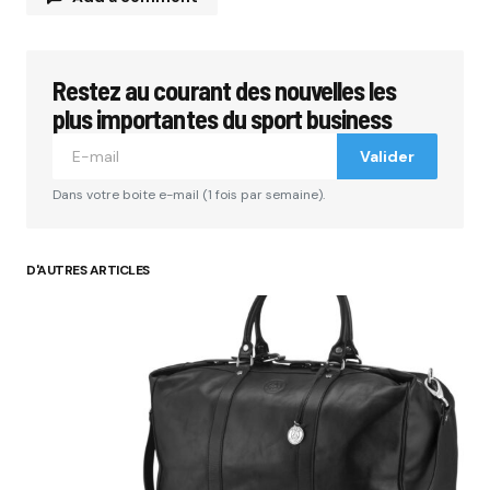
Restez au courant des nouvelles les
Votre adresse e-mail ne sera pas publiée.
Les
champs obligatoires sont indiqués avec
*
plus importantes du sport business
Valider
Comment
*
Dans votre boite e-mail (1 fois par semaine).
D'AUTRES ARTICLES
Your Name
*
Your E-mail
*
Submit Comment