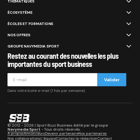
THÉMATIQUES
ÉCOSYSTÈME
ÉCOLES ET FORMATIONS
NOS OFFRES
GROUPE NAVYMEDIA SPORT
Restez au courant des nouvelles les plus
importantes du sport business
Valider
Dans votre boite e-mail (1 fois par semaine).
© 2012 - 2026 | Sport Buzz Business édité par le groupe
Navymedia Sport
- Tous droits réservés.
A propos
Annonceurs
Devenir partenaire
Nos partenaires
Nos collaborations
L’équipe
Contactez la rédaction
Contact