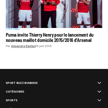
FOOTBALL
Puma invite Thierry Henry pour le lancement du
nouveau maillot domicile 2015/2016 d’Arsenal
Par
Alexandre Bailleul
16 juin 2015
SPORT BUZZ BUSINESS
CATÉGORIES
SPORTS