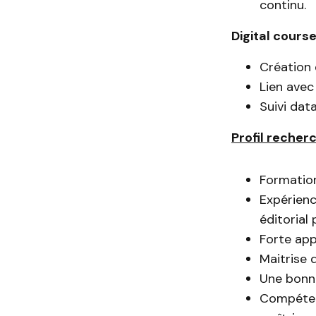
continu.
Digital cours
Création 
Lien avec
Suivi data
Profil recher
Formation
Expérien
éditorial 
Forte app
Maitrise d
Une bonne
Compétenc