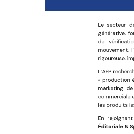
Le secteur de
générative, fo
de vérificat
mouvement, l’
rigoureuse, im
L’AFP recher
« production é
marketing de 
commerciale et
les produits is
En rejoignan
Éditoriale & 