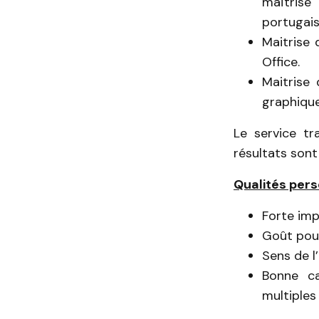
maîtrise
portugais
Maitrise 
Office.
Maitrise 
graphique
Le service tr
résultats son
Qualités pers
Forte imp
Goût pour
Sens de l
Bonne ca
multiples 