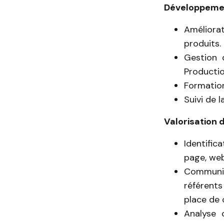
Développement
Améliora
produits.
Gestion d
Productio
Formatio
Suivi de 
Valorisation 
Identific
page, webi
Communic
référent
place de 
Analyse 