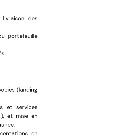
 livraison des
u portefeuille
s.
sociés (landing
s et services
…), et mise en
mance.
mentations en