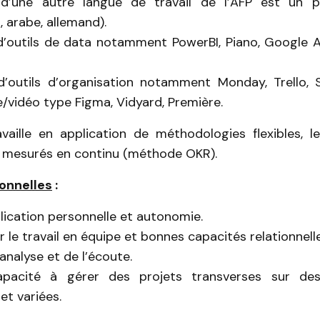
 d’une autre langue de travail de l’AFP est un pl
, arabe, allemand).
d’outils de data notamment PowerBI, Piano, Google An
d’outils d’organisation notamment Monday, Trello, S
/vidéo type Figma, Vidyard, Première.
availle en application de méthodologies flexibles, le
t mesurés en continu (méthode OKR).
onnelles
:
lication personnelle et autonomie.
 le travail en équipe et bonnes capacités relationnelle
’analyse et de l’écoute.
pacité à gérer des projets transverses sur de
et variées.