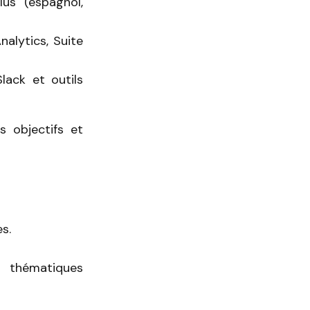
us (espagnol,
alytics, Suite
lack et outils
s objectifs et
s.
s thématiques