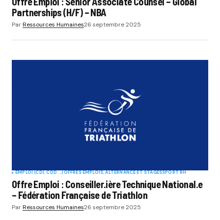
Offre Emploi : Senior Associate Counsel – Global
Partnerships (H/F) – NBA
Par
Ressources Humaines
26 septembre 2025
EMPLOI (CDI, CDD...)
OFFRES EMPLOIS, ALTERNANCE ET STAGES
SPORT RH
Offre Emploi : Conseiller.ière Technique National.e
– Fédération Française de Triathlon
Par
Ressources Humaines
26 septembre 2025