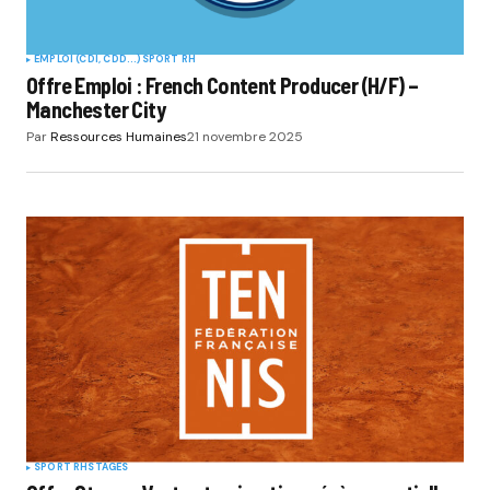
EMPLOI (CDI, CDD...)
SPORT RH
Offre Emploi : French Content Producer (H/F) –
Manchester City
Par
Ressources Humaines
21 novembre 2025
SPORT RH
STAGES