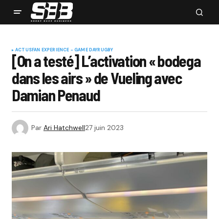
ACTUS
FAN EXPERIENCE - GAME DAY
RUGBY
[On a testé] L’activation « bodega
dans les airs » de Vueling avec
Damian Penaud
Par
Ari Hatchwell
27 juin 2023