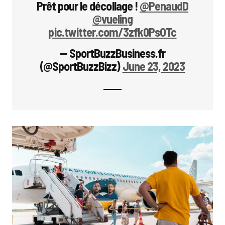
Prêt pour le décollage !
@PenaudD
@vueling
pic.twitter.com/3zfk0PsOTc
— SportBuzzBusiness.fr
(@SportBuzzBizz)
June 23, 2023