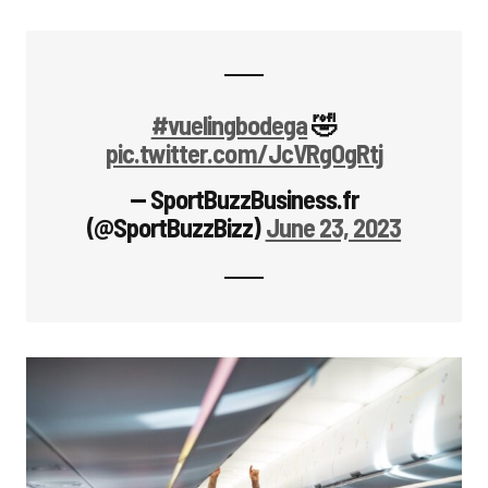
#vuelingbodega
🤣
pic.twitter.com/JcVRgOgRtj
— SportBuzzBusiness.fr
(@SportBuzzBizz)
June 23, 2023