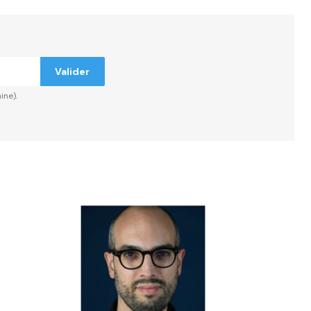
Valider
ine).