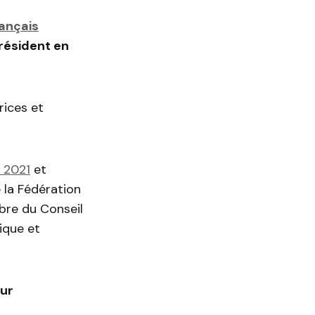
rançais
résident en
rices et
 2021
et
la Fédération
bre du Conseil
ique et
tur