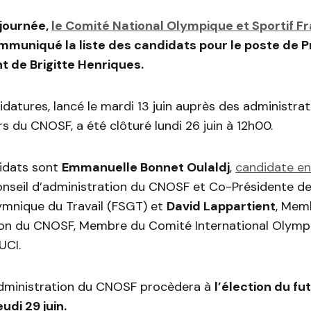
 journée,
le Comité National Olympique et Sportif F
mmuniqué la liste des candidats pour le poste de P
 de Brigitte Henriques.
idatures, lancé le mardi 13 juin auprès des administrat
s du CNOSF, a été clôturé lundi 26 juin à 12h00.
idats sont
Emmanuelle Bonnet Oulaldj
,
candidate en
seil d’administration du CNOSF et Co-Présidente de 
ymnique du Travail (FSGT) et
David Lappartient
, Mem
ion du CNOSF, Membre du Comité International Olymp
UCI.
administration du CNOSF procèdera à
l’élection du fu
udi 29 juin.