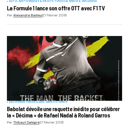
AUTO-MOTO
MÉDIAS & DROITS TV
SOCIAL MÉDIA & INFLUENCE
La Formule 1 lance son offre OTT avec F1 TV
Par
Alexandre Bailleul
27 février 2018
EQUIPEMENTIERS
ROLAND GARROS
TENNIS
Babolat dévoile une raquette inédite pour célébrer
la « Décima » de Rafael Nadal à Roland Garros
Par
Thibaut Dalegre
27 février 2018