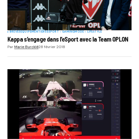
BRÈVES
EQUIPEMENTIERS
ESPORT - GAMING
MODE - LIFESTYLE
Kappa s’engage dans l’eSport avec la Team OPLON
Par
Marie Burcklé
28 février 2018