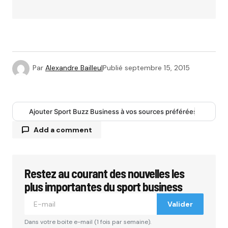
Par
Alexandre Bailleul
Publié
septembre 15, 2015
Ajouter Sport Buzz Business à vos sources préférées
Add a comment
Restez au courant des nouvelles les
Votre adresse e-mail ne sera pas publiée.
Les
champs obligatoires sont indiqués avec
*
plus importantes du sport business
Valider
Comment
*
Dans votre boite e-mail (1 fois par semaine).