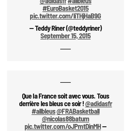
@adidasfr
#allbleus
#EuroBasket2015
pic.twitter.com/liTHjHaB9G
— Teddy Riner (@teddyriner)
September 15, 2015
Que la France soit avec vous. Tous
derrière les bleus ce soir !
@adidasfr
#allbleus
@FRABasketball
@nicolas88batum
pic.twitter.com/oJPmtDinMH
—