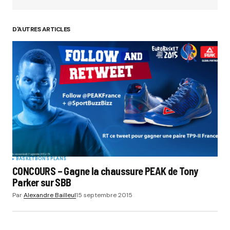
D'AUTRES ARTICLES
Your Name
*
Your E-mail
*
Submit Comment
BASKET
BONS PLANS
CONCOURS – Gagne la chaussure PEAK de Tony
Parker sur SBB
Par
Alexandre Bailleul
15 septembre 2015