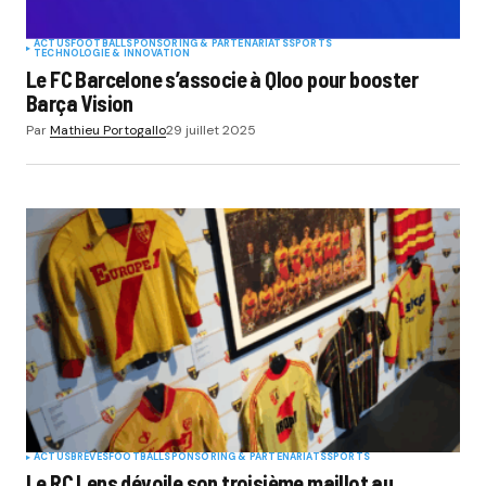
ACTUS
FOOTBALL
SPONSORING & PARTENARIATS
SPORTS
TECHNOLOGIE & INNOVATION
Le FC Barcelone s’associe à Qloo pour booster
Barça Vision
Par
Mathieu Portogallo
29 juillet 2025
ACTUS
BRÈVES
FOOTBALL
SPONSORING & PARTENARIATS
SPORTS
Le RC Lens dévoile son troisième maillot au