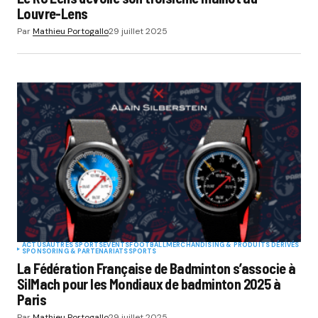
Louvre-Lens
Par
Mathieu Portogallo
29 juillet 2025
ACTUS
AUTRES SPORTS
EVENTS
FOOTBALL
MERCHANDISING & PRODUITS DÉRIVÉS
SPONSORING & PARTENARIATS
SPORTS
La Fédération Française de Badminton s’associe à
SilMach pour les Mondiaux de badminton 2025 à
Paris
Par
Mathieu Portogallo
29 juillet 2025