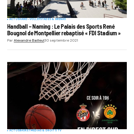
ACTUS
HAND-VOLLEY
STADES & ARENAS
Handball – Naming : Le Palais des Sports René
Bougnol de Montpellier rebaptisé « FDI Stadium »
Par
Alexandre Bailleul
30 septembre 2021
ACTUS
BASKET
MÉDIAS & DROITS TV