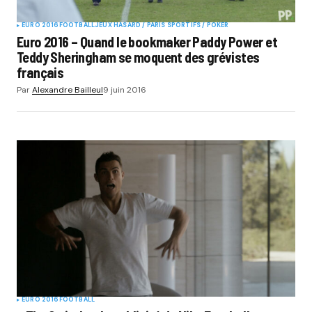
EURO 2016
FOOTBALL
JEUX HASARD / PARIS SPORTIFS / POKER
Euro 2016 – Quand le bookmaker Paddy Power et
Teddy Sheringham se moquent des grévistes
français
Par
Alexandre Bailleul
9 juin 2016
EURO 2016
FOOTBALL