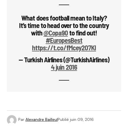
What does football mean to Italy?
It’s time to head over to the country
with
@Copa90
to find out!
#EuropesBest
https://t.co/fMcey2O7KI
— Turkish Airlines (@TurkishAirlines)
4 juin 2016
Par
Alexandre Bailleul
Publié
juin 09, 2016