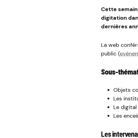
Cette semain
digitation da
dernières an
La web confére
public (
evènem
Sous-thémat
Objets co
Les insti
Le digita
Les encei
Les intervena