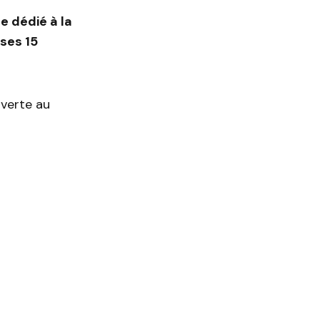
 dédié à la
ses 15
uverte au