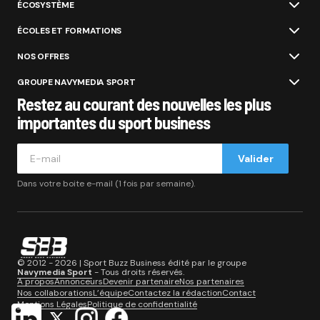
ÉCOSYSTÈME
ÉCOLES ET FORMATIONS
NOS OFFRES
GROUPE NAVYMEDIA SPORT
Restez au courant des nouvelles les plus
importantes du sport business
Valider
Dans votre boite e-mail (1 fois par semaine).
© 2012 - 2026 | Sport Buzz Business édité par le groupe
Navymedia Sport
- Tous droits réservés.
A propos
Annonceurs
Devenir partenaire
Nos partenaires
Nos collaborations
L’équipe
Contactez la rédaction
Contact
Mentions Légales
Politique de confidentialité