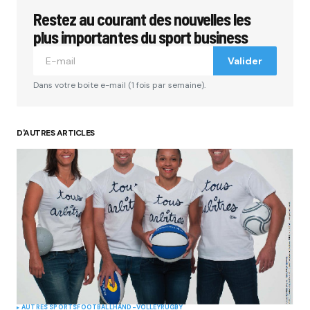
Restez au courant des nouvelles les
Votre adresse e-mail ne sera pas publiée.
Les
champs obligatoires sont indiqués avec
*
plus importantes du sport business
Valider
Comment
*
Dans votre boite e-mail (1 fois par semaine).
D'AUTRES ARTICLES
Your Name
*
Your E-mail
*
Submit Comment
AUTRES SPORTS
FOOTBALL
HAND-VOLLEY
RUGBY