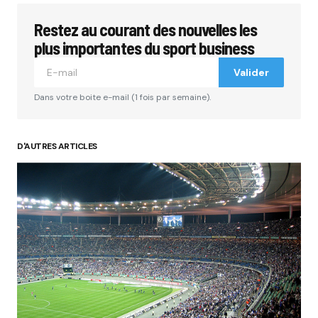
Restez au courant des nouvelles les
Votre adresse e-mail ne sera pas publiée.
Les
champs obligatoires sont indiqués avec
*
plus importantes du sport business
Valider
Comment
*
Dans votre boite e-mail (1 fois par semaine).
D'AUTRES ARTICLES
Your Name
*
Your E-mail
*
Submit Comment