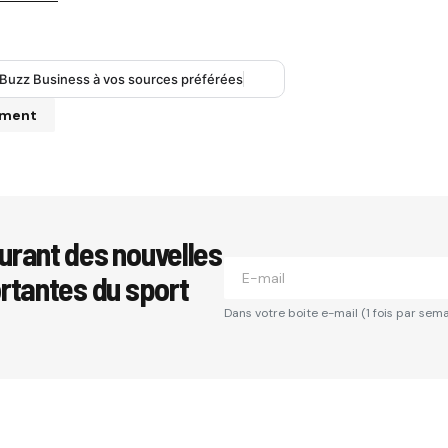
 Buzz Business à vos sources préférées
mment
se e-mail ne sera pas publiée.
Les champs obligatoires sont i
urant des nouvelles
ortantes du sport
*
Dans votre boite e-mail (1 fois par sema
*
Your E-mail
*