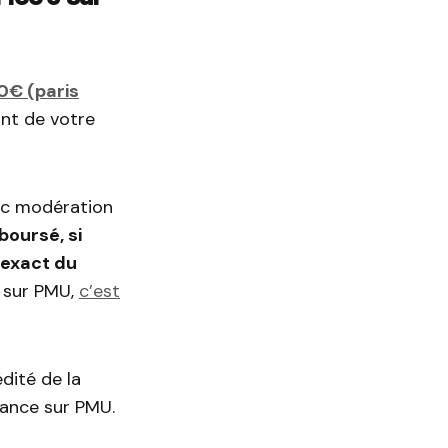
70€ (paris
nt de votre
vec modération
boursé, si
 exact du
 sur PMU,
c’est
dité de la
ance sur PMU.