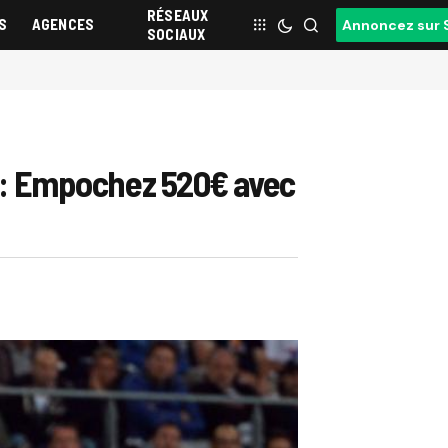
RÉSEAUX
S
AGENCES
Annoncez sur 
SOCIAUX
co : Empochez 520€ avec