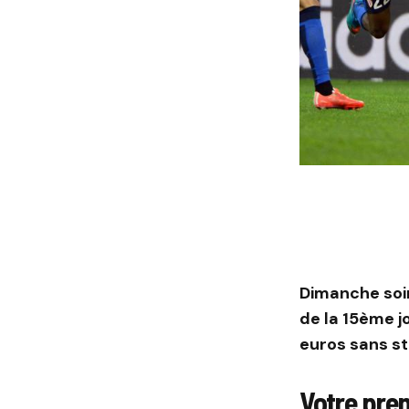
Dimanche soir
de la 15ème j
euros sans s
Votre prem