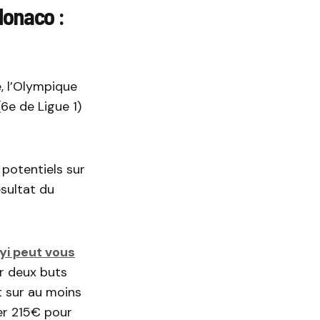
 Monaco :
, l’Olympique
(6e de Ligue 1)
 potentiels sur
ésultat du
yi peut vous
r deux buts
t sur au moins
er 215€ pour