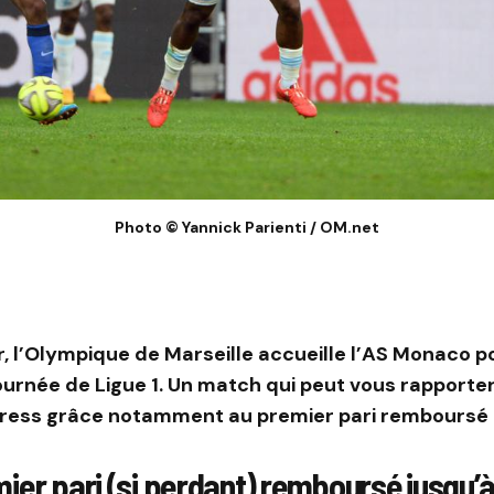
Photo © Yannick Parienti / OM.net
, l’Olympique de Marseille accueille l’AS Monaco po
ournée de Ligue 1. Un match qui peut vous rapporte
tress grâce notamment au premier pari remboursé 
ier pari (si perdant) remboursé jusqu’à