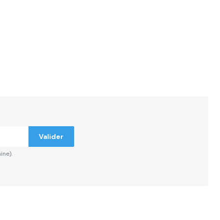
ndiqués
Valider
ine).