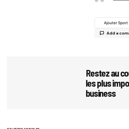
Ajouter Sport
Add a co
Votre adres
avec
*
Restez au co
les plus imp
Comment
business
Your Name