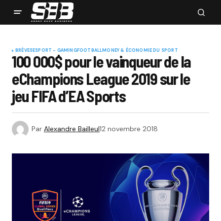
BRÈVES
ESPORT - GAMING
FOOTBALL
MONEY & ÉCONOMIE DU SPORT
100 000$ pour le vainqueur de la
eChampions League 2019 sur le
jeu FIFA d’EA Sports
Par
Alexandre Bailleul
12 novembre 2018