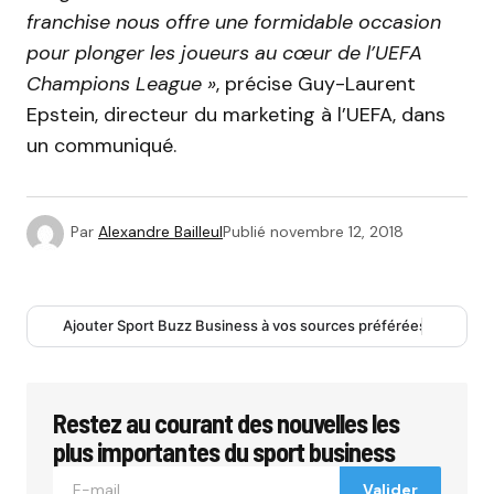
franchise nous offre une formidable occasion
pour plonger les joueurs au cœur de l’UEFA
Champions League »
, précise Guy-Laurent
Epstein, directeur du marketing à l’UEFA, dans
un communiqué.
Par
Alexandre Bailleul
Publié
novembre 12, 2018
Ajouter Sport Buzz Business à vos sources préférées
Restez au courant des nouvelles les
plus importantes du sport business
Valider