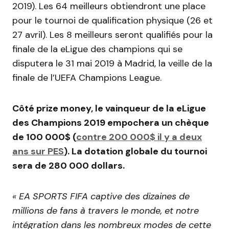
2019). Les 64 meilleurs obtiendront une place
pour le tournoi de qualification physique (26 et
27 avril). Les 8 meilleurs seront qualifiés pour la
finale de la eLigue des champions qui se
disputera le 31 mai 2019 à Madrid, la veille de la
finale de l’UEFA Champions League.
Côté prize money, le vainqueur de la eLigue
des Champions 2019 empochera un chèque
de 100 000$ (
contre 200 000$ il y a deux
ans sur PES
). La dotation globale du tournoi
sera de 280 000 dollars.
« EA SPORTS FIFA captive des dizaines de
millions de fans à travers le monde, et notre
intégration dans les nombreux modes de cette