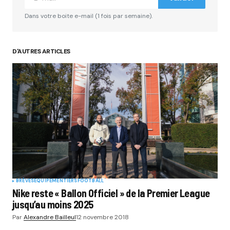
Dans votre boite e-mail (1 fois par semaine).
D'AUTRES ARTICLES
BRÈVES
EQUIPEMENTIERS
FOOTBALL
Nike reste « Ballon Officiel » de la Premier League
jusqu’au moins 2025
Par
Alexandre Bailleul
12 novembre 2018