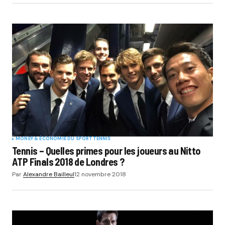
MONEY & ÉCONOMIE DU SPORT
TENNIS
Tennis – Quelles primes pour les joueurs au Nitto
ATP Finals 2018 de Londres ?
Par
Alexandre Bailleul
12 novembre 2018