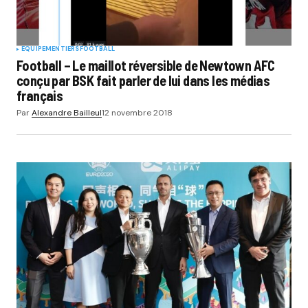
EQUIPEMENTIERS
FOOTBALL
Football – Le maillot réversible de Newtown AFC
conçu par BSK fait parler de lui dans les médias
français
Par
Alexandre Bailleul
12 novembre 2018