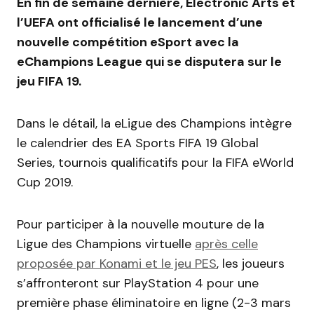
En fin de semaine dernière, Electronic Arts et
l’UEFA ont officialisé le lancement d’une
nouvelle compétition eSport avec la
eChampions League qui se disputera sur le
jeu FIFA 19.
Dans le détail, la eLigue des Champions intègre
le calendrier des EA Sports FIFA 19 Global
Series, tournois qualificatifs pour la FIFA eWorld
Cup 2019.
Pour participer à la nouvelle mouture de la
Ligue des Champions virtuelle
après celle
proposée par Konami et le jeu PES
, les joueurs
s’affronteront sur PlayStation 4 pour une
première phase éliminatoire en ligne (2-3 mars