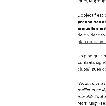
jours, le grou
L’objectif est c
prochaines an
annuellement
de dividendes 
plan reposant 
Un plan qui s
contrats sign
clubs/ligues
c
“
Nous nous ass
meilleurs coll
marché. Toute
Mark King, Pré