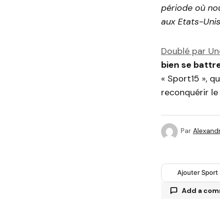
période où no
aux Etats-Uni
Doublé par Un
bien se battr
« Sport15 », q
reconquérir le
Par
Alexandr
Ajouter Sport
Add a co