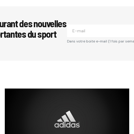
se e-mail ne sera pas publiée.
Les champs obligatoires sont i
urant des nouvelles
ortantes du sport
*
Dans votre boite e-mail (1 fois par sema
*
Your E-mail
*
Comment