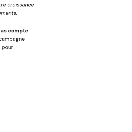
re croissance
sements.
das compte
a campagne
s pour