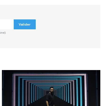
ndiqués
Valider
ine).