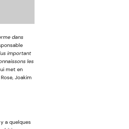
terme dans
esponsable
lus important
onnaissons les
ui met en
 Rose, Joakim
l y a quelques