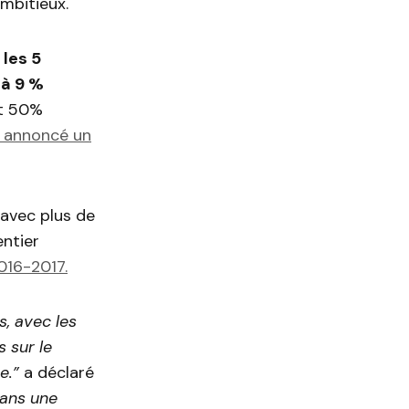
ambitieux.
 les 5
 à 9 %
et 50%
a annoncé un
avec plus de
ntier
016-2017.
s, avec les
 sur le
e.”
a déclaré
ans une