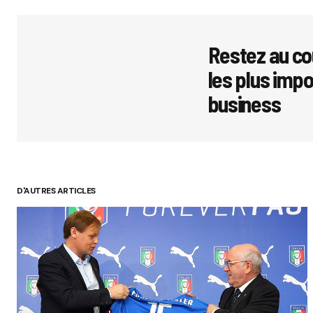
Votre adres
avec
*
Restez au co
les plus imp
Comment
business
Your Name
D'AUTRES ARTICLES
Submit 