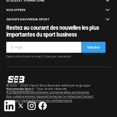
ÉCOLES ET FORMATIONS
NOS OFFRES
GROUPE NAVYMEDIA SPORT
Restez au courant des nouvelles les plus
importantes du sport business
Valider
Dans votre boite e-mail (1 fois par semaine).
© 2012 - 2026 | Sport Buzz Business édité par le groupe
Navymedia Sport
- Tous droits réservés.
A propos
Annonceurs
Devenir partenaire
Nos partenaires
Nos collaborations
L’équipe
Contactez la rédaction
Contact
Mentions Légales
Politique de confidentialité