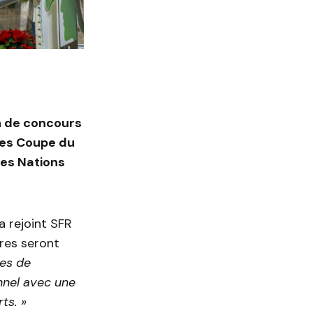
on de concours
nes Coupe du
des Nations
a rejoint SFR
res seront
es de
nnel avec une
ts. »