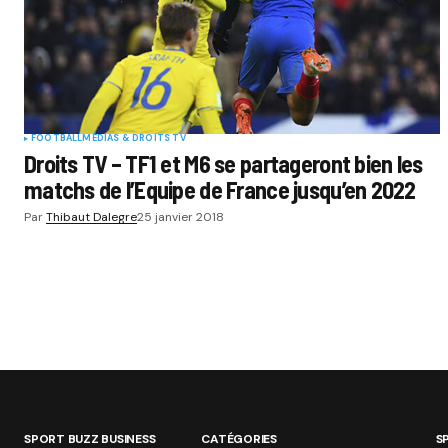
FOOTBALL
MÉDIAS & DROITS TV
Droits TV – TF1 et M6 se partageront bien les
matchs de l’Equipe de France jusqu’en 2022
Par
Thibaut Dalegre
25 janvier 2018
SPORT BUZZ BUSINESS
CATÉGORIES
S