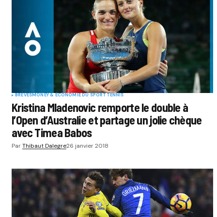
BRÈVES
MONEY & ÉCONOMIE DU SPORT
TENNIS
Kristina Mladenovic remporte le double à
l’Open d’Australie et partage un jolie chèque
avec Timea Babos
Par
Thibaut Dalegre
26 janvier 2018