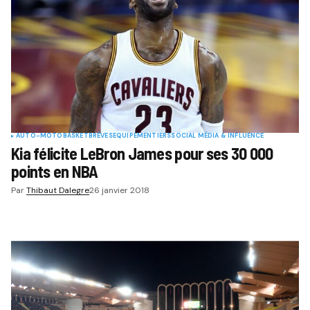
AUTO-MOTO
BASKET
BRÈVES
EQUIPEMENTIERS
SOCIAL MÉDIA & INFLUENCE
Kia félicite LeBron James pour ses 30 000
points en NBA
Par
Thibaut Dalegre
26 janvier 2018