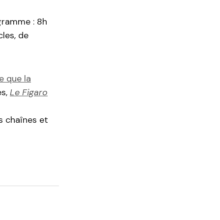
ogramme : 8h
cles, de
e que la
es,
Le Figaro
s chaînes et