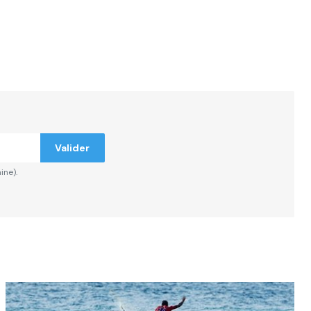
Valider
ine).