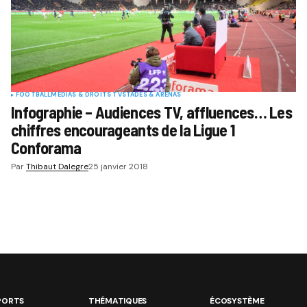
FOOTBALL
MÉDIAS & DROITS TV
STADES & ARENAS
Infographie – Audiences TV, affluences… Les
chiffres encourageants de la Ligue 1
Conforama
Par
Thibaut Dalegre
25 janvier 2018
PORTS
THÉMATIQUES
ÉCOSYSTÈME