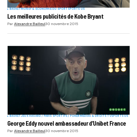
BASKET
MONEY & ÉCONOMIE DU SPORT
SPORTS US
Les meilleures publicités de Kobe Bryant
Par
Alexandre Bailleul
30 novembre 2015
BASKET
JEUX HASARD / PARIS SPORTIFS / POKER
MÉDIAS & DROITS TV
SPORTS US
George Eddy nouvel ambassadeur d’Unibet France
Par
Alexandre Bailleul
30 novembre 2015