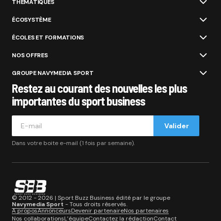
THÉMATIQUES
ÉCOSYSTÈME
ÉCOLES ET FORMATIONS
NOS OFFRES
GROUPE NAVYMEDIA SPORT
Restez au courant des nouvelles les plus
importantes du sport business
Valider
Dans votre boite e-mail (1 fois par semaine).
© 2012 - 2026 | Sport Buzz Business édité par le groupe
Navymedia Sport
- Tous droits réservés.
A propos
Annonceurs
Devenir partenaire
Nos partenaires
Nos collaborations
L’équipe
Contactez la rédaction
Contact