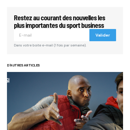
Restez au courant des nouvelles les
Votre adresse e-mail ne sera pas publiée.
Les
champs obligatoires sont indiqués avec
*
plus importantes du sport business
Valider
Comment
*
Dans votre boite e-mail (1 fois par semaine).
D'AUTRES ARTICLES
Your Name
*
Your E-mail
*
Submit Comment