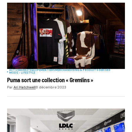
ACTUS
BASKET
EQUIPEMENTIERS
MERCHANDISING & PRODUITS DÉRIVÉS
MODE - LIFESTYLE
Puma sort une collection « Gremlins »
Par
Ari Hatchwell
8 décembre 2023