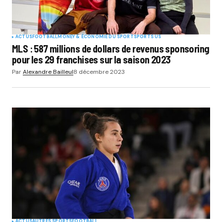
ACTUS
FOOTBALL
MONEY & ÉCONOMIE DU SPORT
SPORTS US
MLS : 587 millions de dollars de revenus sponsoring
pour les 29 franchises sur la saison 2023
Par
Alexandre Bailleul
8 décembre 2023
ACTUS
AUTRES SPORTS
FOOTBALL