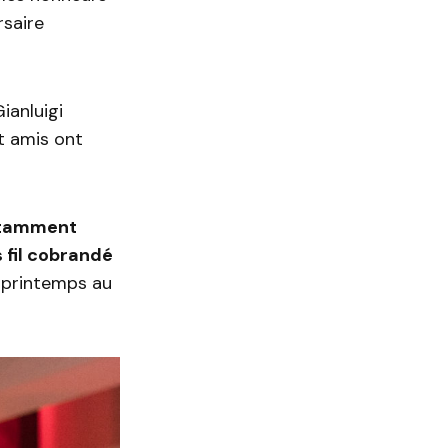
rsaire
ianluigi
et amis ont
tamment
 fil cobrandé
u printemps au