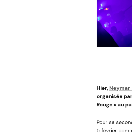
Hier,
Neymar 
organisée par
Rouge » au pav
Pour sa second
5 février comm