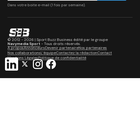
Dans votre boite e-mail (1 fois par semaine).
© 2012 - 2026 | Sport Buzz Business édité par le groupe
Navymedia Sport
- Tous droits réservés.
A propos
Annonceurs
Devenir partenaire
Nos partenaires
Nos collaborations
L’équipe
Contactez la rédaction
Contact
Mentions Légales
Politique de confidentialité