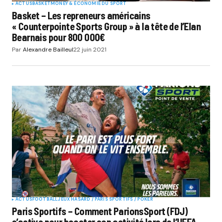
ACTUS
BASKET
MONEY & ÉCONOMIE DU SPORT
Basket – Les repreneurs américains
« Counterpointe Sports Group » à la tête de l’Elan
Bearnais pour 800 000€
Par
Alexandre Bailleul
22 juin 2021
ACTUS
FOOTBALL
JEUX HASARD / PARIS SPORTIFS / POKER
Paris Sportifs – Comment ParionsSport (FDJ)
s’active pour booster son activité lors de l’UEFA