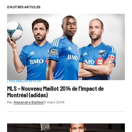
D'AUTRES ARTICLES
Your Name
*
Your E-mail
*
Submit Comment
FOOTBALL
SPORTS US
MLS – Nouveau Maillot 2014 de l’Impact de
Montréal (adidas)
Par
Alexandre Bailleul
5 mars 2014