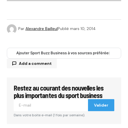
Par
Alexandre Bailleul
Publié
mars 10, 2014
Ajouter Sport Buzz Business à vos sources préférées
Add a comment
Restez au courant des nouvelles les
Votre adresse e-mail ne sera pas publiée.
Les
champs obligatoires sont indiqués avec
*
plus importantes du sport business
Valider
Comment
*
Dans votre boite e-mail (1 fois par semaine).