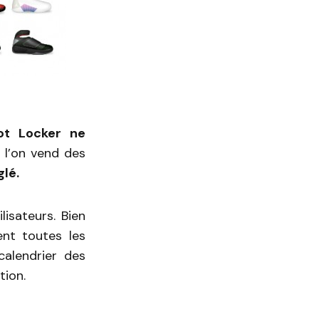
ot Locker ne
 l’on vend des
lé.
isateurs. Bien
nt toutes les
calendrier des
tion.