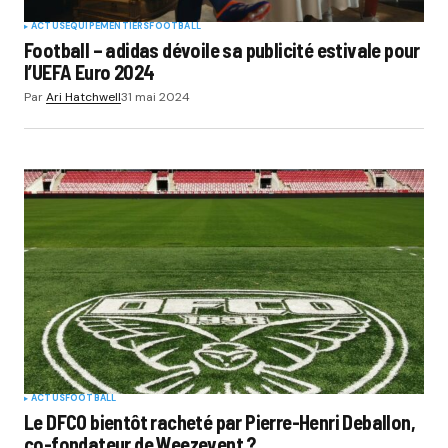
ACTUS
EQUIPEMENTIERS
FOOTBALL
Football – adidas dévoile sa publicité estivale pour
l’UEFA Euro 2024
Par
Ari Hatchwell
31 mai 2024
ACTUS
FOOTBALL
Le DFCO bientôt racheté par Pierre-Henri Deballon,
co-fondateur de Weezevent ?