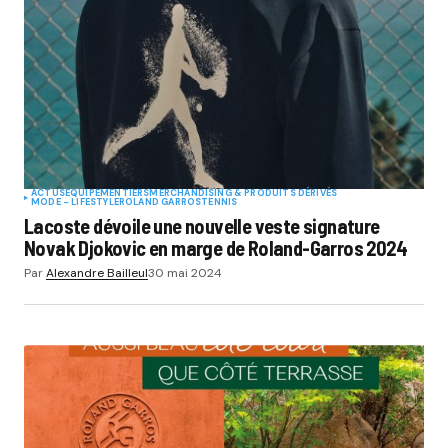
ACTUS
EQUIPEMENTIERS
MERCHANDISING & PRODUITS DÉRIVÉS
MODE - LIFESTYLE
ROLAND GARROS
TENNIS
Lacoste dévoile une nouvelle veste signature
Novak Djokovic en marge de Roland-Garros 2024
Par
Alexandre Bailleul
30 mai 2024