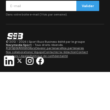
Valider
Dans votre boite e-mail (1 fois par semaine).
© 2012 - 2026 | Sport Buzz Business édité par le groupe
Navymedia Sport
- Tous droits réservés.
A propos
Annonceurs
Devenir partenaire
Nos partenaires
Nos collaborations
L’équipe
Contactez la rédaction
Contact
Mentions Légales
Politique de confidentialité