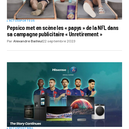
ACTUS
SPORTS US
Pepsico met en scène les « papys » de la NFL dans
sa campagne publicitaire « Unretirement »
Par
Alexandre Bailleul
22 septembre 2023
ACTUS
FOOTBALL