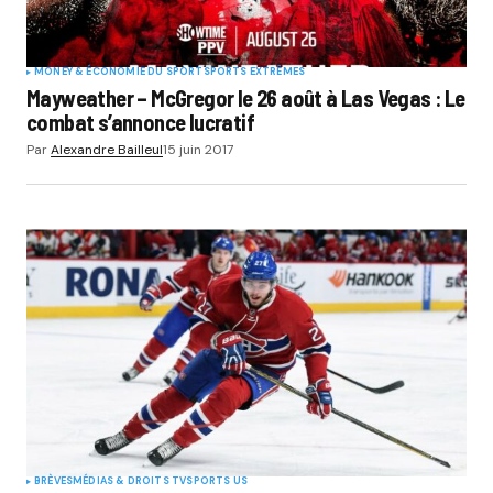
MONEY & ÉCONOMIE DU SPORT
SPORTS EXTRÊMES
Mayweather – McGregor le 26 août à Las Vegas : Le
combat s’annonce lucratif
Par
Alexandre Bailleul
15 juin 2017
BRÈVES
MÉDIAS & DROITS TV
SPORTS US