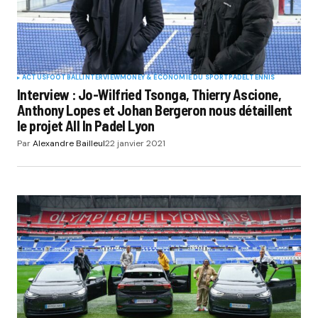
ACTUS
FOOTBALL
INTERVIEW
MONEY & ÉCONOMIE DU SPORT
PADEL
TENNIS
Interview : Jo-Wilfried Tsonga, Thierry Ascione,
Anthony Lopes et Johan Bergeron nous détaillent
le projet All In Padel Lyon
Par
Alexandre Bailleul
22 janvier 2021