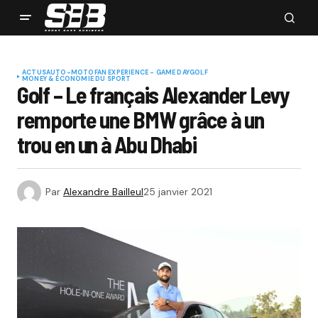
ACTUS
AUTO-MOTO
FAN EXPERIENCE - GAME DAY
GOLF
MONEY & ÉCONOMIE DU SPORT
Golf – Le français Alexander Levy
remporte une BMW grâce à un
trou en un à Abu Dhabi
Par
Alexandre Bailleul
25 janvier 2021