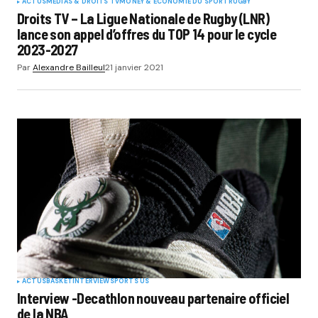
ACTUS
MÉDIAS & DROITS TV
MONEY & ÉCONOMIE DU SPORT
RUGBY
Droits TV – La Ligue Nationale de Rugby (LNR)
lance son appel d’offres du TOP 14 pour le cycle
2023-2027
Par
Alexandre Bailleul
21 janvier 2021
ACTUS
BASKET
INTERVIEW
SPORTS US
Interview -Decathlon nouveau partenaire officiel
de la NBA