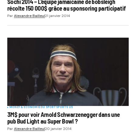
Sochi 2014 – L’équipe jamaïcaine de bobsleigh
récolte 150 000$ grâce au sponsoring participatif
Par
Alexandre Bailleul
21 janvier 2014
MONEY & ÉCONOMIE DU SPORT
SPORTS US
3M$ pour voir Arnold Schwarzenegger dans une
pub Bud Light au Super Bowl ?
Par
Alexandre Bailleul
20 janvier 2014