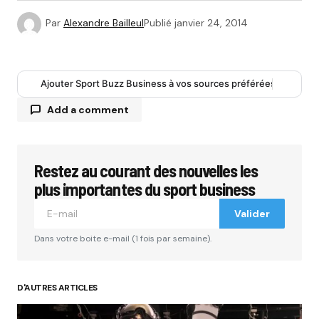
Par
Alexandre Bailleul
Publié
janvier 24, 2014
Ajouter Sport Buzz Business à vos sources préférées
Add a comment
Restez au courant des nouvelles les
Votre adresse e-mail ne sera pas publiée.
Les
champs obligatoires sont indiqués avec
*
plus importantes du sport business
Valider
Comment
*
Dans votre boite e-mail (1 fois par semaine).
D'AUTRES ARTICLES
Your Name
*