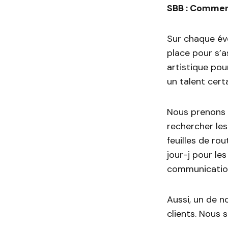
SBB : Commen
Sur chaque év
place pour s’a
artistique pou
un talent certa
Nous prenons e
rechercher les 
feuilles de ro
jour-j pour le
communication
Aussi, un de n
clients. Nous