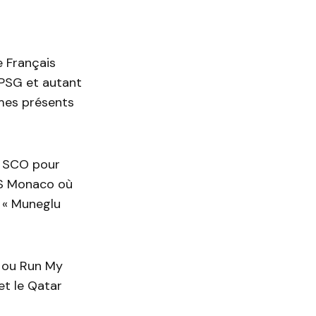
e Français
e PSG et autant
mes présents
s SCO pour
AS Monaco où
e « Muneglu
, ou Run My
et le Qatar