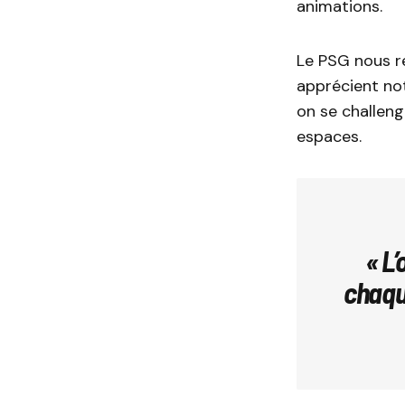
animations.
Le PSG nous re
apprécient not
on se challeng
espaces.
« L
chaqu