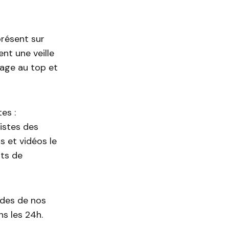
résent sur
nt une veille
mage au top et
es :
tistes des
s et vidéos le
its de
ndes de nos
s les 24h.