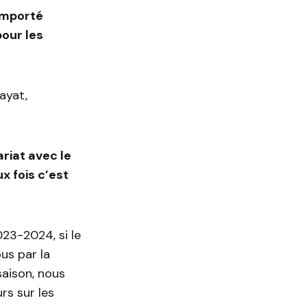
remporté
our les
ayat,
riat avec le
x fois c’est
023-2024, si le
ous par la
saison, nous
rs sur les