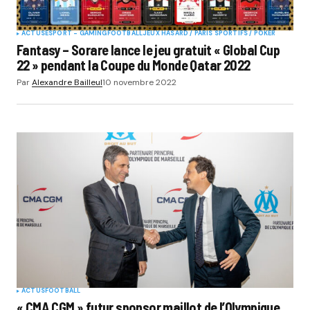
ACTUS
ESPORT - GAMING
FOOTBALL
JEUX HASARD / PARIS SPORTIFS / POKER
Fantasy – Sorare lance le jeu gratuit « Global Cup
22 » pendant la Coupe du Monde Qatar 2022
Par
Alexandre Bailleul
10 novembre 2022
ACTUS
FOOTBALL
« CMA CGM » futur sponsor maillot de l’Olympique