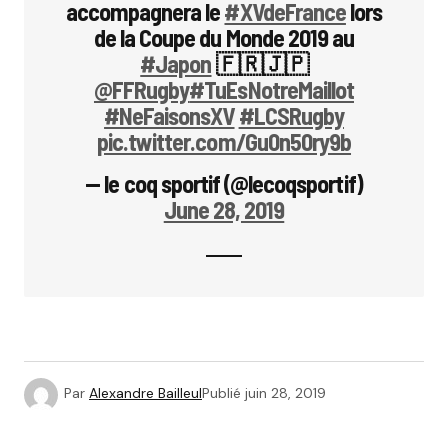
accompagnera le
#XVdeFrance
lors
de la Coupe du Monde 2019 au
#Japon
🇫🇷🇯🇵
@FFRugby
#TuEsNotreMaillot
#NeFaisonsXV
#LCSRugby
pic.twitter.com/Gu0n50ry9b
— le coq sportif (@lecoqsportif)
June 28, 2019
Par
Alexandre Bailleul
Publié
juin 28, 2019