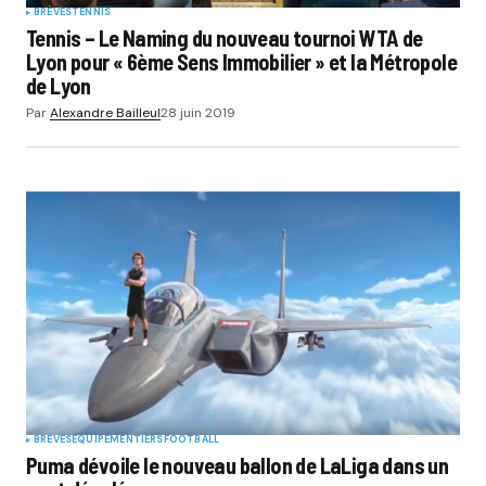
BRÈVES
TENNIS
Tennis – Le Naming du nouveau tournoi WTA de
Lyon pour « 6ème Sens Immobilier » et la Métropole
de Lyon
Par
Alexandre Bailleul
28 juin 2019
BRÈVES
EQUIPEMENTIERS
FOOTBALL
Puma dévoile le nouveau ballon de LaLiga dans un