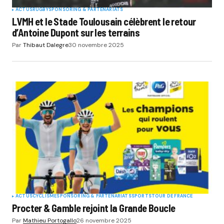
ACTUS
RUGBY
SPONSORING & PARTENARIATS
LVMH et le Stade Toulousain célèbrent le retour
d’Antoine Dupont sur les terrains
Par
Thibaut Dalegre
30 novembre 2025
ACTUS
CYCLISME
SPONSORING & PARTENARIATS
SPORTS
TOUR DE FRANCE
Procter & Gamble rejoint la Grande Boucle
Par
Mathieu Portogallo
26 novembre 2025