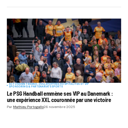
ACTUS
EVENTS
HAND-VOLLEY
OFFRES HOSPITALITÉS ET VIP
SPONSORING & PARTENARIATS
SPORTS
Le PSG Handball emmène ses VIP au Danemark :
une expérience XXL couronnée par une victoire
Par
Mathieu Portogallo
26 novembre 2025